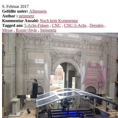
9. Februar 2017
Gefüllte unter:
Allgemein
Author :
steinmetz
Kommentar Anzahl:
Noch kein Kommentar
Tagged am:
5-Achs-Fräsen
,
CNC
,
CNC-5-Achs
,
Dresden
,
Messe
,
Room+Style
,
Steinmetz