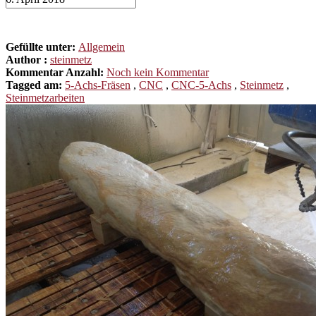
Gefüllte unter:
Allgemein
Author :
steinmetz
Kommentar Anzahl:
Noch kein Kommentar
Tagged am:
5-Achs-Fräsen
,
CNC
,
CNC-5-Achs
,
Steinmetz
,
Steinmetzarbeiten