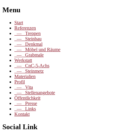
Menu
Start
Referenzen
— Treppen
— Steinbau
— Denkmal
— Möbel und Räume
— Grabmale
Werkstatt
— CnC-5-Achs
— Steinmetz
Materialien
Profil
— Vita
— Stellenangebote
Öffentlichkeit
— Presse
— Links
Kontakt
Social Link