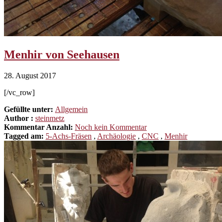
Menhir von Seehausen
28. August 2017
[/vc_row]
Gefüllte unter:
Allgemein
Author :
steinmetz
Kommentar Anzahl:
Noch kein Kommentar
Tagged am:
5-Achs-Fräsen
,
Archäologie
,
CNC
,
Menhir